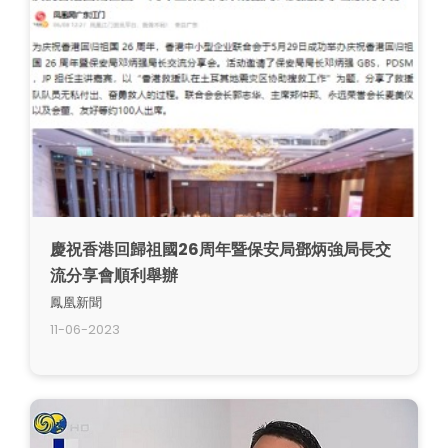
慶祝香港回歸祖國26周年暨保安局鄧炳強局長交
流分享會順利舉辦
鳳凰新聞
11-06-2023