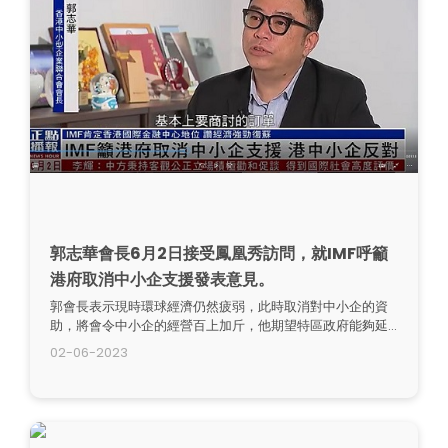
郭志華會長6月2日接受鳳凰秀訪問，就IMF呼籲
港府取消中小企支援發表意見。
郭會長表示現時環球經濟仍然疲弱，此時取消對中小企的資
助，將會令中小企的經營百上加斤，他期望特區政府能夠延
長「百分百擔保特惠貸款」的還款期，讓中小企解決資金周
02-06-2023
轉困難。