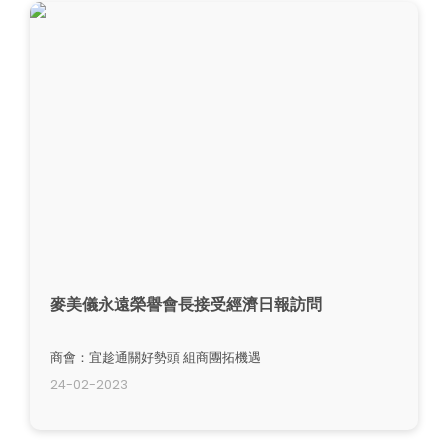
麥美儀永遠榮譽會長接受經濟日報訪問
商會：宜趁通關好勢頭 組商團拓機遇
24-02-2023