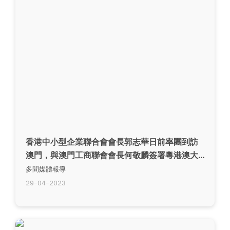
香港中小型企業聯合會會長郭志華日前率團到訪
澳門，與澳門工商聯會會長何敬麟簽署粵港澳大
灣區合作協議，並由立法會議員何敬康出席見
多間媒體報導
證。
29-04-2023