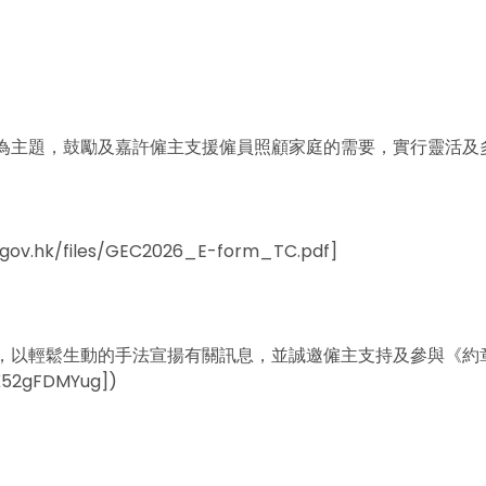
」為主題，鼓勵及嘉許僱主支援僱員照顧家庭的需要，實行靈活
r.gov.hk/files/GEC2026_E-form_TC.pdf
]
輕鬆生動的手法宣揚有關訊息，並誠邀僱主支持及參與《約章》202
K52gFDMYug])