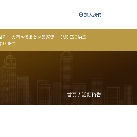
加入我們
品牌
大灣區傑出女企業家獎
SME ESG約章
聯絡我們
首頁
/
活動預告