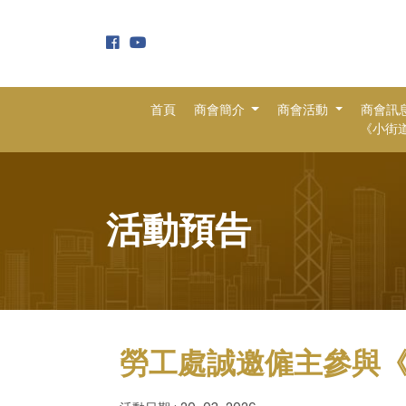
首頁
商會簡介
商會活動
商會訊
《小街道 
活動預告
勞工處誠邀僱主參與《