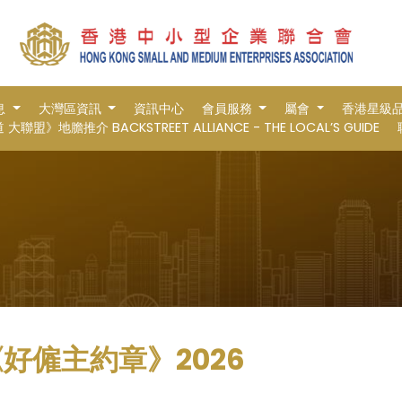
息
大灣區資訊
資訊中心
會員服務
屬會
香港星級
大聯盟》地膽推介 BACKSTREET ALLIANCE - THE LOCAL’S GUIDE
好僱主約章》2026