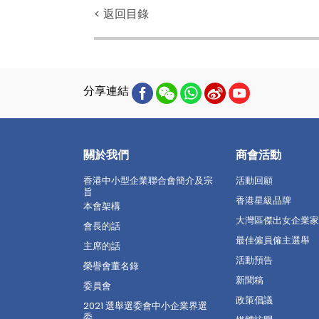
< 返回目錄
分享連結
關於我們
商會活動
香港中小型企業聯合會簡介及宗
活動回顧
旨
香港星級品牌
本會架構
大灣區傑出女企業家
會長的話
最佳僱員僱主選舉
主席的話
活動預告
榮譽會董名錄
新聞稿
委員會
政策倡議
2021 選舉選委會中小企業界選
委