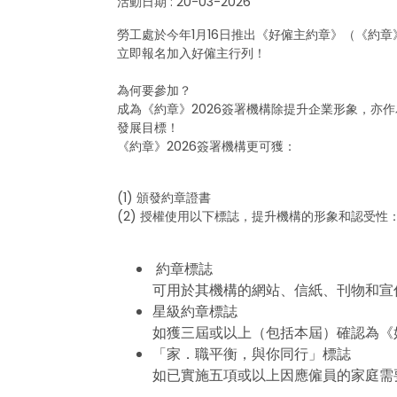
活動日期 : 20-03-2026
勞工處於今年1月16日推出《好僱主約章》（《約
立即報名加入好僱主行列！
為何要參加？
成為《約章》2026簽署機構除提升企業形象，亦
發展目標！
《約章》2026簽署機構更可獲：
(1) 頒發約章證書
(2) 授權使用以下標誌，提升機構的形象和認受性
約章標誌
可用於其機構的網站、信紙、刊物和宣
星級約章標誌
如獲三屆或以上（包括本屆）確認為《
「家．職平衡，與你同行」標誌
如已實施五項或以上因應僱員的家庭需