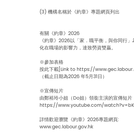
(3) 機構名稱於《約章》專題網頁列出
有關《約章》2026
《約章》2026以「家．職平衡，與你同行
化在職場的影響力，達致勞資雙贏。
※參加表格
按此下載[
Link to https://www.gec.labou
（截止日期為2026 年5月31日）
※宣傳短片
由鄭裕玲小姐（Do姐）領銜主演的宣傳短片，以
https://www.youtube.com/watch?v=b
詳情歡迎瀏覽《約章》2026專題網頁:
www.gec.labour.gov.hk