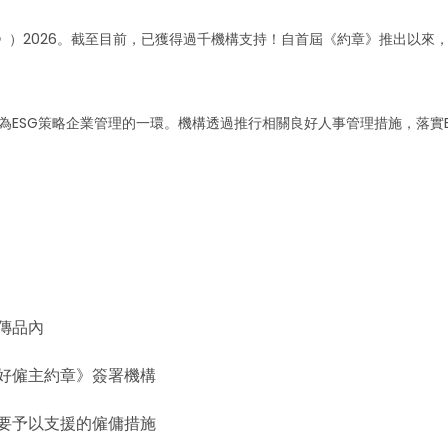
章》）2026。截至目前，已獲得過千機構支持！自首屆《約章》推出以
作為ESG策略企業管理的一環。機構透過推行相關良好人事管理措施，落實
：
傳品內
好僱主約章》簽署機構
要予以支援的僱傭措施