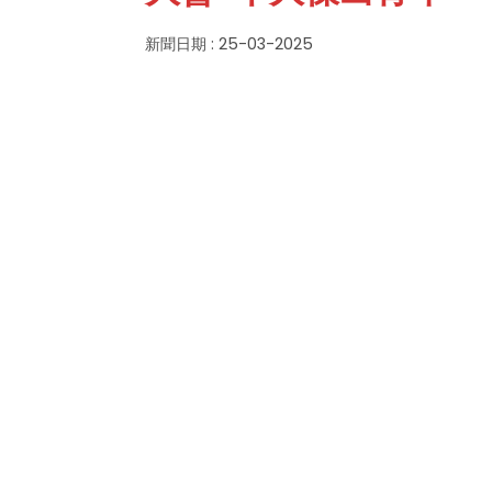
新聞日期 : 25-03-2025