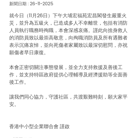
新聞日期 : 26-11-2025
就今日（11月26日）下午大埔宏福苑宏昌閣發生嚴重火
災，並升為五級火，已造成多人不幸離世，包括有消防
人員執行職務時殉職，本會深感哀痛。謹此向捨身救人
的消防員致以最崇高敬意，向殉職消防員及所有遇難者
表示沉痛哀悼，並向死傷者家屬致以最深切慰問，亦祝
願傷者早日康復。
本會正密切關注事態發展，並全力支持救援及善後工
作，並支持特區政府提供心理輔導及經濟援助等全面善
後工作。
讓我們同心協力，守護社區，共渡艱難時刻，願大家平
安。
香港中小型企業聯合會 謹啟