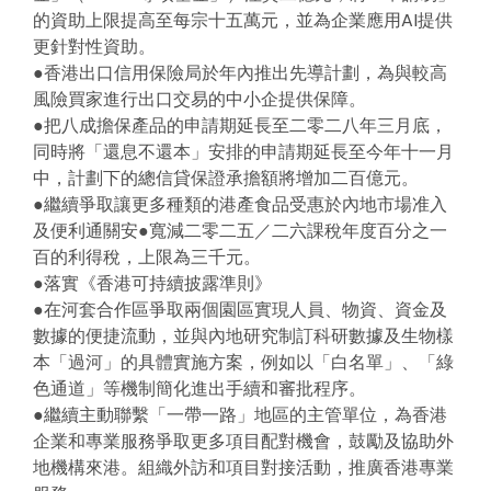
的資助上限提高至每宗十五萬元，並為企業應用AI提供
更針對性資助。
●香港出口信用保險局於年內推出先導計劃，為與較高
風險買家進行出口交易的中小企提供保障。
●把八成擔保產品的申請期延長至二零二八年三月底，
同時將「還息不還本」安排的申請期延長至今年十一月
中，計劃下的總信貸保證承擔額將增加二百億元。
●繼續爭取讓更多種類的港產食品受惠於內地市場准入
及便利通關安●寬減二零二五／二六課稅年度百分之一
百的利得稅，上限為三千元。
●落實《香港可持續披露準則》
●在河套合作區爭取兩個園區實現人員、物資、資金及
數據的便捷流動，並與內地研究制訂科研數據及生物樣
本「過河」的具體實施方案，例如以「白名單」、「綠
色通道」等機制簡化進出手續和審批程序。
●繼續主動聯繫「一帶一路」地區的主管單位，為香港
企業和專業服務爭取更多項目配對機會，鼓勵及協助外
地機構來港。組織外訪和項目對接活動，推廣香港專業