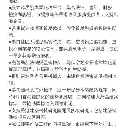
服務。
●設立跨界別專業服務平台，集合法律、會計、財務、
檢測和認證、市場推廣等香港專業服務提供者，支持出
海企業。
●善用貨運物流和貿易數據，優化貿易融資的數碼生態
圈。
●港口社區系統提供實時海、陸、空貨物追蹤功能，連
接不同業界的物流信息，並與廣東電子口岸聯通，提供
一單多報等增值服務。
●完善民航法例與監管框架，為低空經濟長遠標準化發
展奠定基礎，並構建具競爭力的生態圈。
●推動建造業界善用機械人，由建造業議會提供相關培
訓。
●參考國標及海外標準，進一步提升本港建築規範，同
時利用香港國際化的優勢和經驗，共同構建大灣區建築
標準，並協助國標進入國際市場。
●支持香港建築科技研究院開展多項研究，包括建築標
準檢視及AI應用等。
●減低樓宇維修工程的圍標風險，市建局下半年推出加