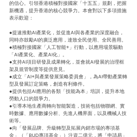
的信心。引領香港積極對接國家「十五五」規劃，把握
新機遇，提升香港的核心競爭力。本會對以下多項措施
表示歡迎：
●提速推動AI產業化，並促進AI與各產業的深度融合，
同時亦鼓勵AI的廣泛應用，達致全民使用、全民善用。
●積極對接國家「人工智能+」行動，以應用場景驅動
「AI產業化、產業AI化」。
●支持AI項目研發及成果轉化，並會就AI發展的治理框
架及規管制度等提供意見。
●成立「AI+與產業發展策略委員會」，為AI帶動產業轉
型及發展訂定策略，創造有利條件。
●提供包括AI應用的各類「技能為本」培訓，提升本地
勞動人口的競爭力。
●引導本地生產商轉向智能製造，技術包括物聯網、實
時數據、應用數據分析、先進人機界面，以及機械人技
術等。
●向「發展品牌、升級轉型及拓展內銷市場的專項基
金」（「BUD專項基金」）注資二億元，將「申請易」