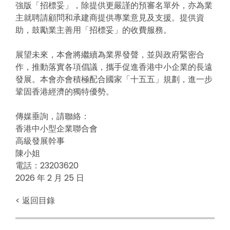
強版「招標妥」，除提供更嚴謹的預審名單外，亦為業
主就聘請顧問和承建商提供專業意見及支援。提供資
助，鼓勵業主善用「招標妥」的收費服務。
展望未來，本會將繼續為業界發聲，並與政府緊密合
作，推動落實各項倡議，攜手促進香港中小企業的長遠
發展。本會亦會積極配合國家「十五五」規劃，進一步
鞏固香港經濟的獨特優勢。
傳媒垂詢，請聯絡：
香港中小型企業聯合會
高級發展幹事
陳小姐
電話：23203620
2026 年 2 月 25 日
< 返回目錄