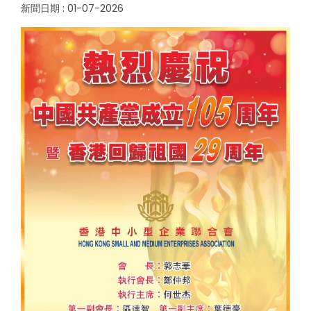
新聞日期 : 01-07-2026