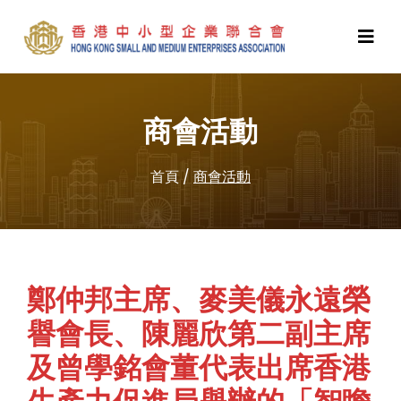
商會活動
首頁
/
商會活動
鄭仲邦主席、麥美儀永遠榮
譽會長、陳麗欣第二副主席
及曾學銘會董代表出席香港