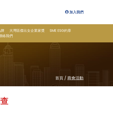
加入我們
品牌
大灣區傑出女企業家獎
SME ESG約章
聯絡我們
首頁
/
商會活動
調查