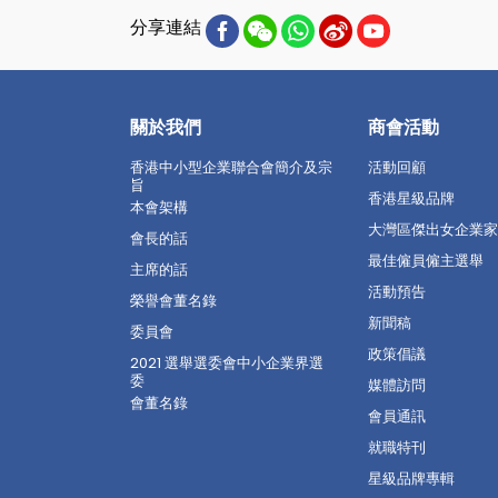
分享連結
關於我們
商會活動
香港中小型企業聯合會簡介及宗
活動回顧
旨
香港星級品牌
本會架構
大灣區傑出女企業家
會長的話
最佳僱員僱主選舉
主席的話
活動預告
榮譽會董名錄
新聞稿
委員會
政策倡議
2021 選舉選委會中小企業界選
委
媒體訪問
會董名錄
會員通訊
就職特刊
星級品牌專輯