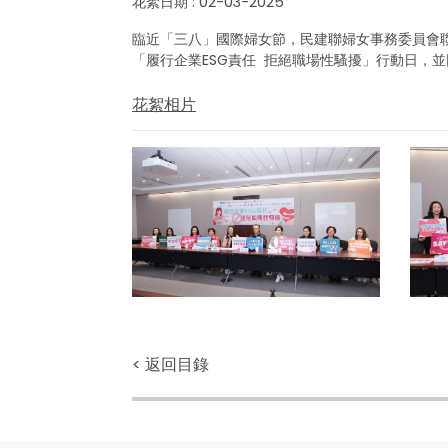
花絮日期 : 02-03-2025
臨近「三八」國際婦女節，民建聯婦女事務委員會
「履行企業ESG責任 拒絕職場性騷擾」行動日，
花絮相片
< 返回目錄