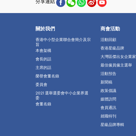
分享連結
關於我們
商會活動
香港中小型企業聯合會簡介及宗
活動回顧
旨
香港星級品牌
本會架構
大灣區傑出女企業家
會長的話
最佳僱員僱主選舉
主席的話
活動預告
榮譽會董名錄
新聞稿
委員會
政策倡議
2021 選舉選委會中小企業界選
委
媒體訪問
會董名錄
會員通訊
就職特刊
星級品牌專輯