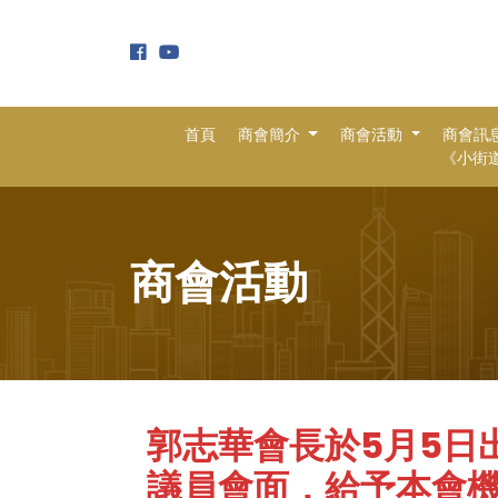
首頁
商會簡介
商會活動
商會訊
《小街道 
商會活動
郭志華會長於5月5日
議員會面，給予本會