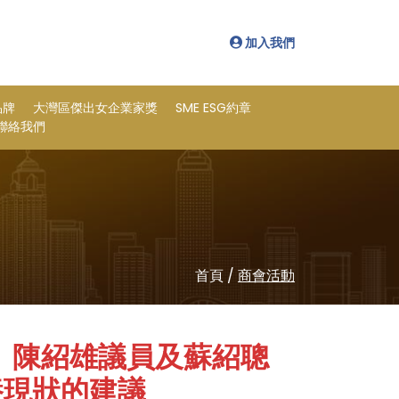
加入我們
品牌
大灣區傑出女企業家獎
SME ESG約章
聯絡我們
首頁
/
商會活動
、陳紹雄議員及蘇紹聰
養現狀的建議